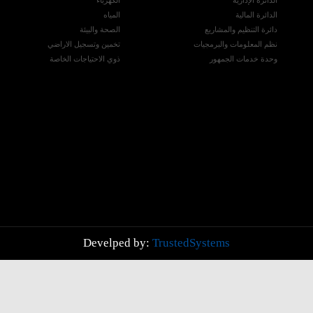
الدائرة الإدارية
الكهرباء
الدائرة المالية
المياه
دائرة التنظيم والمشاريع
الصحة والبيئة
نظم المعلومات والبرمجيات
تخمين وتسجيل الاراضي
وحدة خدمات الجمهور
ذوي الاحتياجات الخاصة
Develped by:
TrustedSystems