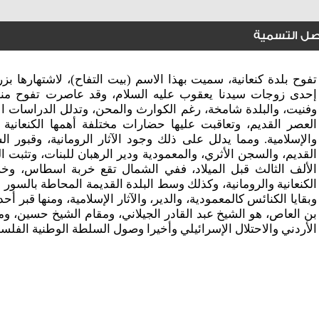
صل التسمية
تفوح بلدة كنعانية، سميت بهذا الاسم (بيت التفاح)، لاشتهارها بز
إحدى زوجات سيدنا يعقوب عليه السلام، وقد عاصرت تفوح من
وفنيت، والبلدة شامخة، رغم الكوارث والمحن، وتدلل الدراسات ال
العصر القديم، وتعاقبت عليها حضارات مختلفة أهمها الكنعانية ، وا
والإسلامية. ومما يدلل على ذلك وجود الآثار الرومانية، وقبور ا
القديم، والسجن الأثري، والمعمودية ودير الرهبان للبنات، وتثبت ال
الألف الثالث قبل الميلاد، ففي الشمال تقع خربة اسطاس، وخر
الكنعانية والرومانية، وكذلك وسط البلدة القديمة المحاطة بالسور
وبقايا الكنائس كالمعمودية، والدير، والآثار الإسلامية، ومنها قبر أح
بن العاص، هو الشيخ عبد القادر الجيلاني، ومقام الشيخ حسين، ومن
الأردني والاحتلال الإسرائيلي وأخيرا وصول السلطة الوطنية الفلسطينية ع