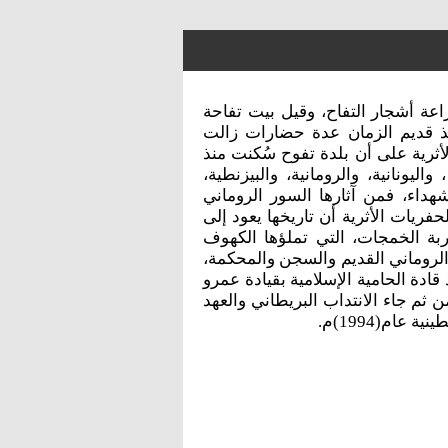
راعة أشجار التفاح، وقيل بيت تفاحة
ذ قديم الزمان عدة حضارات زالت
أثرية على أن بلدة تفوح سُكنت منذ
ليونانية، والرومانية، والبيزنطية،
لشهداء، فمن آثارها السور الروماني
حفريات الأثرية أن تاريخها يعود إلى
بة الخمجات، التي تملؤها الكهوف
 الروماني القديم والسجن والمحكمة،
د قادة الحامية الإسلامية بقيادة عمرو
 ثم جاء الانتداب البريطاني والعهد
ام(1994)م.