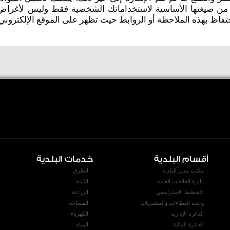
ير من صيغتها الأساسية لاستخداماتك الشخصية فقط وليس لأغراض 
تفاظ بهذه الملاحظة أو الروابط حيث تظهر على الموقع الإلكتروني)
أقسام البلدية
خدمات البلدية
مكتب مدير البلدية
الطرق
دائرة العلاقات العامة
الأبنية
التخطيط الاستراتيجي
الزراعة
وحدة العطاءات والمشتريات
المساحة
الدائرة الإدارية
الكهرباء
الدائرة المالية
المياه