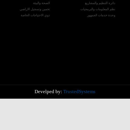
دائرة التنظيم والمشاريع
الصحة والبيئة
نظم المعلومات والبرمجيات
تخمين وتسجيل الاراضي
وحدة خدمات الجمهور
ذوي الاحتياجات الخاصة
Develped by:
TrustedSystems