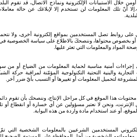
ن خلال الاستبيانات الإلكترونية ونماذج الاتصال، قد تقوم البل
لا أنّ تلك المعلومات لن تستخدم إلا لإبلاغك عن حالة معاملات 
لدية.
ني على روابط تصل المستخدمين بمواقع إلكترونية أخرى، ولا نت
 أو بخصوص محتواها، وننصحكَ بالاطلاع على سياسة الخصوصية في ك
صحة المواد والمعلومات التي تعثر عليها.
 إجراءات أمنية مناسبة لحماية المعلومات من الضياع أو من سوء 
لتجارية والبنية التحتية التكنولوجية المؤمّنة لمراقبة حركة ال
مشروعة لتحميل المعلومات أو تغييرها أو التسبب بأيّ ضرر آخر.
 محتويات هذا الموقع في كل مراحل الإنتاج، وننصحك بأن تقوم دائم
ن الإنترنت، ونحن لا نعتبر مسؤولين عن أي خسارة أو انقطاع أو تل
لموقع، أو عند استخدام مادة واردة من هذه البوابة.
لكتروني المستخدمين الشرعيين بالمعلومات الشخصية التي تمّ
علوماتهم الشخصية من أجل المحافظة على المستوى الصحيح للتعامل