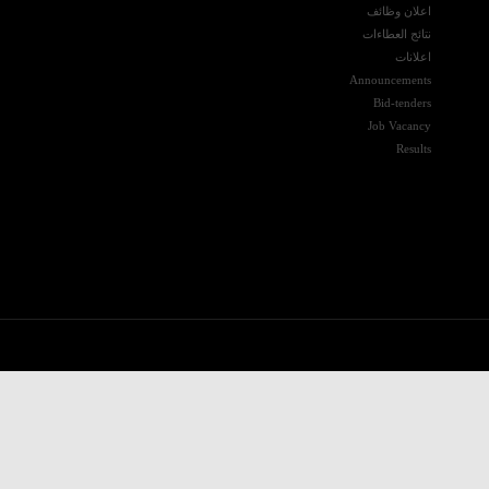
اعلان وظائف
نتائج العطاءات
اعلانات
Announcements
Bid-tenders
Job Vacancy
Results